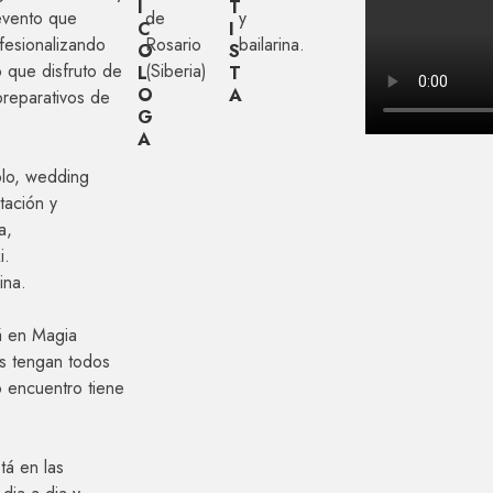
I
T
evento que
de
y
C
I
fesionalizando
Rosario
bailarina.
O
S
o que disfruto de
(Siberia)
L
T
O
A
preparativos de
G
A
olo, wedding
tación y
a,
i.
ina.
á en Magia
s tengan todos
 encuentro tiene
tá en las