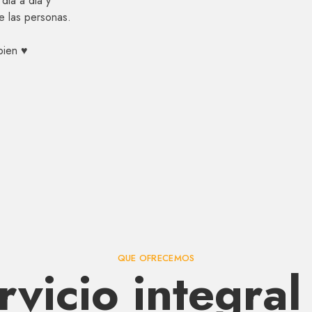
dia a dia y
e las personas.
ien ♥️
QUE OFRECEMOS
rvicio integral