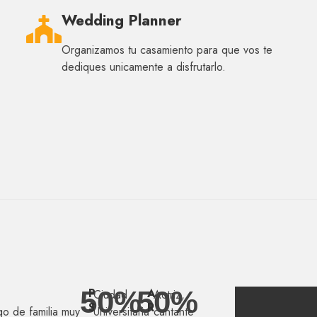
Wedding Planner
Organizamos tu casamiento para que vos te
dediques unicamente a disfrutarlo.
50
%
50
%
P
A
Ciudad
Actriz,
S
R
o de familia muy
Universitaria
cantante