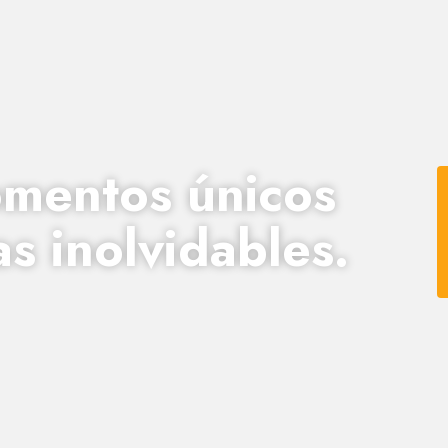
mentos únicos
as inolvidables.